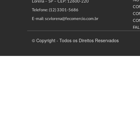
NOT
Lorena – SP – CEP: 12600-220
CO
Telefone: (12) 3301-5686
CO
E-mail: scvlorena@fecomercio.com.br
CO
FA
© Copyright - Todos os Direitos Reservados