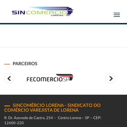
Toggl
navig
PARCEIROS
SINCOMÉRCIO LORENA - SINDICATO DO
COMÉRCIO VAREJISTA DE LORENA
R. Dr. Azevedo de Castro, 254 – Centro Lorena – SP – CEP:
12600-220