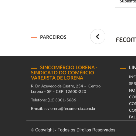
Suplente
PARCEIROS
SINCOMÉRCIO LORENA -
LI
SINDICATO DO COMÉRCIO
INS
VAREJISTA DE LORENA
SER
R. Dr. Azevedo de Castro, 254 – Centro
NOT
Lorena – SP – CEP: 12600-220
CO
Telefone: (12) 3301-5686
CO
E-mail: scvlorena@fecomercio.com.br
CO
FA
© Copyright - Todos os Direitos Reservados