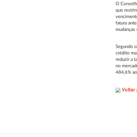
O Conselh
que restri
vencimento
fatura ante
mudanças n
Segundo o 
crédito ma
reduzir a 
no mercad
484,6% ao
Voltar 