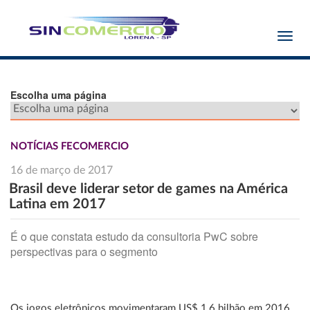
Toggl
navig
Escolha uma página
NOTÍCIAS FECOMERCIO
16 de março de 2017
Brasil deve liderar setor de games na América
Latina em 2017
É o que constata estudo da consultoria PwC sobre
perspectivas para o segmento
Os jogos eletrônicos movimentaram US$ 1,6 bilhão em 2016