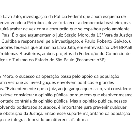
 Lava Jato, investigação da Polícia Federal que apura esquema de
envolvendo a Petrobras, deve fortalecer a democracia brasileira, mas
uirá acabar de vez com a corrupção que se espalhou pelo ambiente
o País. É o que argumentam o juiz Sérgio Moro, da 13ª Vara da Justiç
 Curitiba e responsável pela investigação, e Paulo Roberto Galvão, 
adores federais que atuam na Lava Jato, em entrevista ao UM BRASI
Problemas Brasileiros, ambos projetos da Federação do Comércio de
iços e Turismo do Estado de São Paulo (FecomercioSP).
o Moro, o sucesso da operação passa pelo apoio da população
, uma vez que as investigações envolvem políticos e grandes
s. “Evidentemente que o juiz, ao julgar qualquer caso, vai considerar
o deve considerar a opinião pública, porque tem que absolver mesm
vontade contrária da opinião pública. Mas a opinião pública, nesses
olvendo poderosos acusados, é importante para prevenir qualquer
de obstrução da Justiça. Então esse suporte majoritário da população
 quase integral, tem sido um diferencial”, afirma.