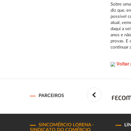
Sobre uma 
diz que, e
possível c
atual, ve
daqui a se
anos e nã
provas. E 
continuar a
Voltar 
PARCEIROS
SINCOMÉRCIO LORENA -
LI
SINDICATO DO COMÉRCIO