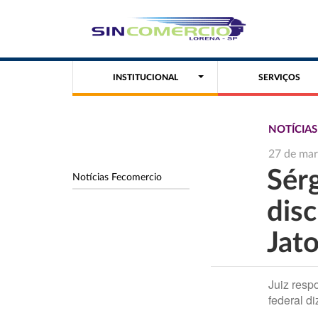
INSTITUCIONAL
SERVIÇOS
NOTÍCIA
27 de ma
Sér
Notícias Fecomercio
dis
Jat
Juiz resp
federal d