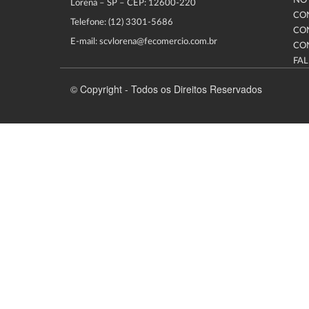
NOT
Lorena – SP – CEP: 12600-220
CO
Telefone: (12) 3301-5686
CO
E-mail: scvlorena@fecomercio.com.br
CO
FA
© Copyright - Todos os Direitos Reservados