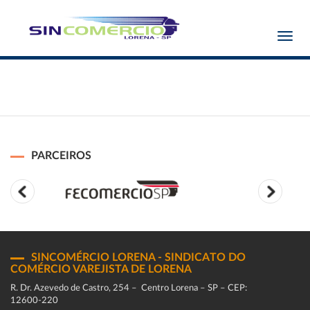
Toggl
navig
PARCEIROS
SINCOMÉRCIO LORENA - SINDICATO DO
COMÉRCIO VAREJISTA DE LORENA
R. Dr. Azevedo de Castro, 254 – Centro Lorena – SP – CEP:
12600-220