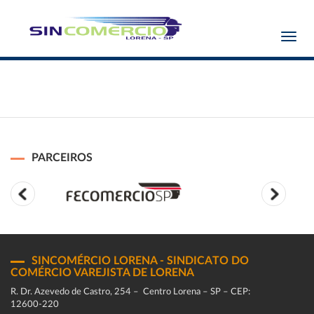
Toggl
navig
PARCEIROS
SINCOMÉRCIO LORENA - SINDICATO DO
COMÉRCIO VAREJISTA DE LORENA
R. Dr. Azevedo de Castro, 254 – Centro Lorena – SP – CEP:
12600-220