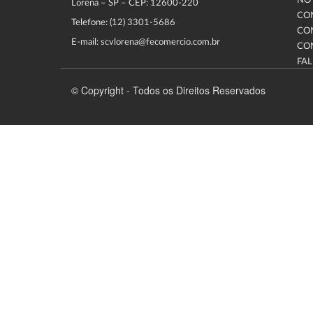
NOT
Lorena – SP – CEP: 12600-220
CO
Telefone: (12) 3301-5686
CO
E-mail: scvlorena@fecomercio.com.br
CO
FA
© Copyright - Todos os Direitos Reservados