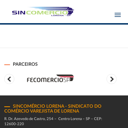
Toggl
navig
PARCEIROS
SINCOMÉRCIO LORENA - SINDICATO DO
COMÉRCIO VAREJISTA DE LORENA
R. Dr. Azevedo de Castro, 254 – Centro Lorena – SP – CEP:
12600-220