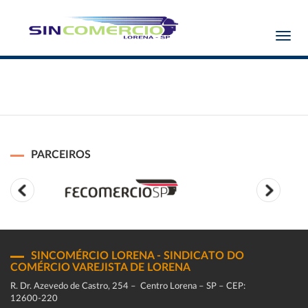
Toggl
navig
PARCEIROS
SINCOMÉRCIO LORENA - SINDICATO DO
COMÉRCIO VAREJISTA DE LORENA
R. Dr. Azevedo de Castro, 254 – Centro Lorena – SP – CEP:
12600-220