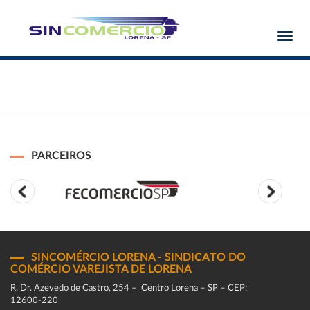
Toggl
navig
PARCEIROS
SINCOMÉRCIO LORENA - SINDICATO DO
COMÉRCIO VAREJISTA DE LORENA
R. Dr. Azevedo de Castro, 254 – Centro Lorena – SP – CEP:
12600-220