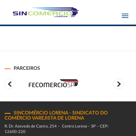
Toggl
navig
PARCEIROS
SINCOMÉRCIO LORENA - SINDICATO DO
COMÉRCIO VAREJISTA DE LORENA
R. Dr. Azevedo de Castro, 254 – Centro Lorena – SP – CEP:
12600-220