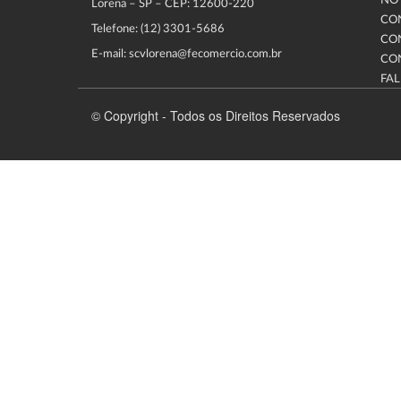
NOT
Lorena – SP – CEP: 12600-220
CO
Telefone: (12) 3301-5686
CO
E-mail: scvlorena@fecomercio.com.br
CO
FA
© Copyright - Todos os Direitos Reservados