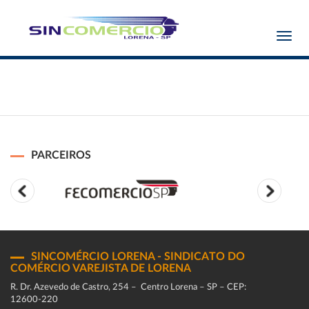
Toggl
navig
PARCEIROS
SINCOMÉRCIO LORENA - SINDICATO DO
COMÉRCIO VAREJISTA DE LORENA
R. Dr. Azevedo de Castro, 254 – Centro Lorena – SP – CEP:
12600-220