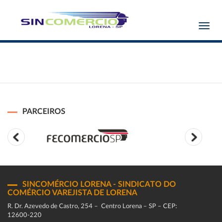
Toggl
navig
PARCEIROS
SINCOMÉRCIO LORENA - SINDICATO DO
COMÉRCIO VAREJISTA DE LORENA
R. Dr. Azevedo de Castro, 254 – Centro Lorena – SP – CEP:
12600-220