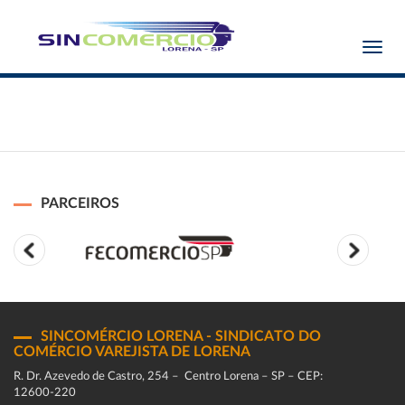
Toggl
navig
PARCEIROS
SINCOMÉRCIO LORENA - SINDICATO DO
COMÉRCIO VAREJISTA DE LORENA
R. Dr. Azevedo de Castro, 254 – Centro Lorena – SP – CEP:
12600-220