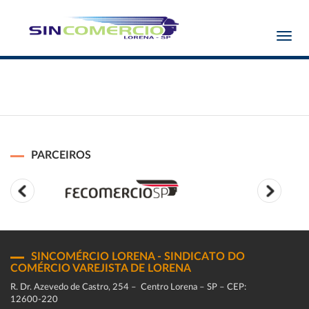
Toggl
navig
PARCEIROS
SINCOMÉRCIO LORENA - SINDICATO DO
COMÉRCIO VAREJISTA DE LORENA
R. Dr. Azevedo de Castro, 254 – Centro Lorena – SP – CEP:
12600-220