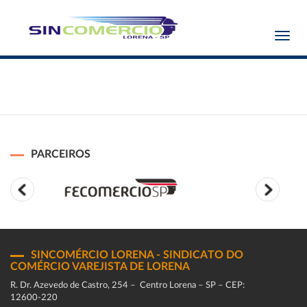
Toggl
navig
PARCEIROS
SINCOMÉRCIO LORENA - SINDICATO DO
COMÉRCIO VAREJISTA DE LORENA
R. Dr. Azevedo de Castro, 254 – Centro Lorena – SP – CEP:
12600-220