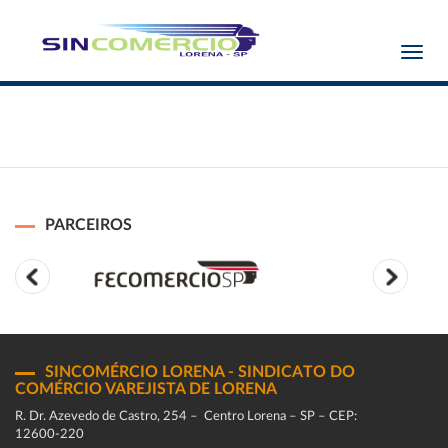
Toggl
navig
PARCEIROS
SINCOMÉRCIO LORENA - SINDICATO DO
COMÉRCIO VAREJISTA DE LORENA
R. Dr. Azevedo de Castro, 254 – Centro Lorena – SP – CEP:
12600-220