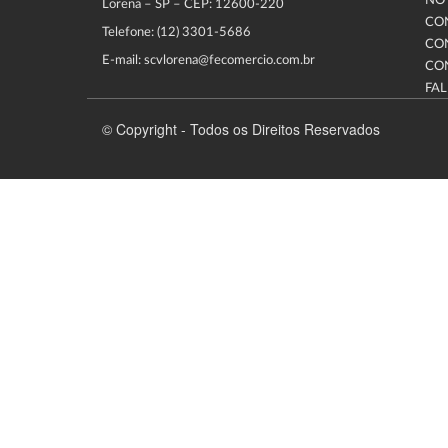
NOT
Lorena – SP – CEP: 12600-220
CO
Telefone: (12) 3301-5686
CO
E-mail: scvlorena@fecomercio.com.br
CO
FA
© Copyright - Todos os Direitos Reservados