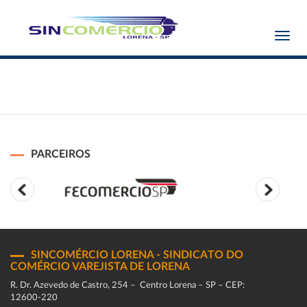
Toggl
navig
PARCEIROS
SINCOMÉRCIO LORENA - SINDICATO DO
COMÉRCIO VAREJISTA DE LORENA
R. Dr. Azevedo de Castro, 254 – Centro Lorena – SP – CEP:
12600-220