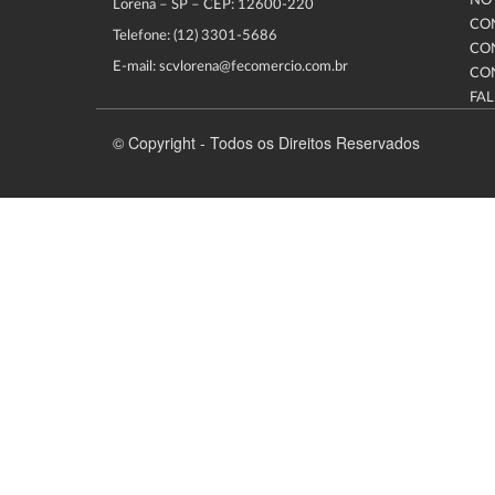
NOT
Lorena – SP – CEP: 12600-220
CO
Telefone: (12) 3301-5686
CO
E-mail: scvlorena@fecomercio.com.br
CO
FA
© Copyright - Todos os Direitos Reservados