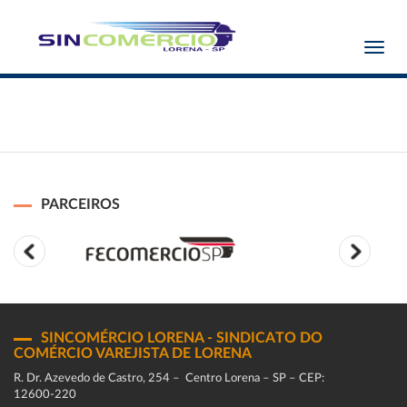
Toggl
navig
PARCEIROS
SINCOMÉRCIO LORENA - SINDICATO DO
COMÉRCIO VAREJISTA DE LORENA
R. Dr. Azevedo de Castro, 254 – Centro Lorena – SP – CEP:
12600-220