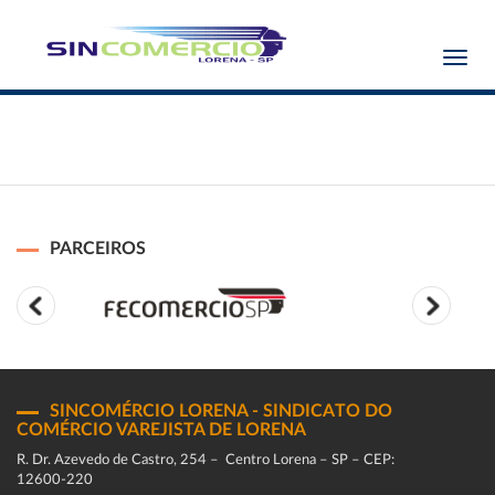
Toggl
navig
PARCEIROS
SINCOMÉRCIO LORENA - SINDICATO DO
COMÉRCIO VAREJISTA DE LORENA
R. Dr. Azevedo de Castro, 254 – Centro Lorena – SP – CEP:
12600-220