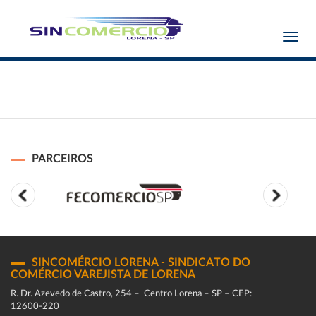
Toggl
navig
PARCEIROS
SINCOMÉRCIO LORENA - SINDICATO DO
COMÉRCIO VAREJISTA DE LORENA
R. Dr. Azevedo de Castro, 254 – Centro Lorena – SP – CEP:
12600-220