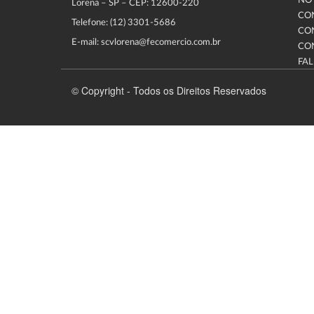
NOT
Lorena – SP – CEP: 12600-220
CO
Telefone: (12) 3301-5686
CO
E-mail: scvlorena@fecomercio.com.br
CO
FA
© Copyright - Todos os Direitos Reservados