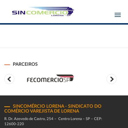
Toggl
navig
PARCEIROS
SINCOMÉRCIO LORENA - SINDICATO DO
COMÉRCIO VAREJISTA DE LORENA
R. Dr. Azevedo de Castro, 254 – Centro Lorena – SP – CEP:
12600-220