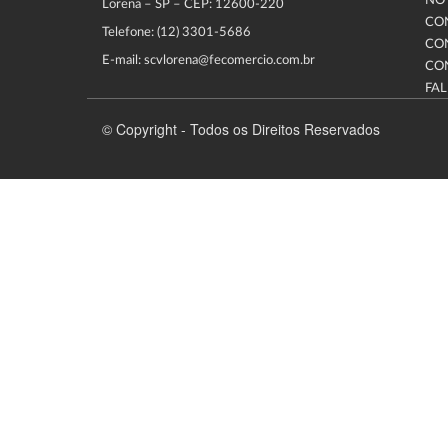
NOT
Lorena – SP – CEP: 12600-220
CO
Telefone: (12) 3301-5686
CO
E-mail: scvlorena@fecomercio.com.br
CO
FA
© Copyright - Todos os Direitos Reservados