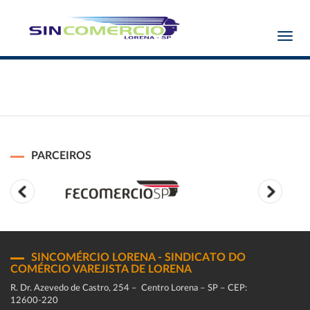
Toggl
navig
PARCEIROS
SINCOMÉRCIO LORENA - SINDICATO DO
COMÉRCIO VAREJISTA DE LORENA
R. Dr. Azevedo de Castro, 254 – Centro Lorena – SP – CEP:
12600-220