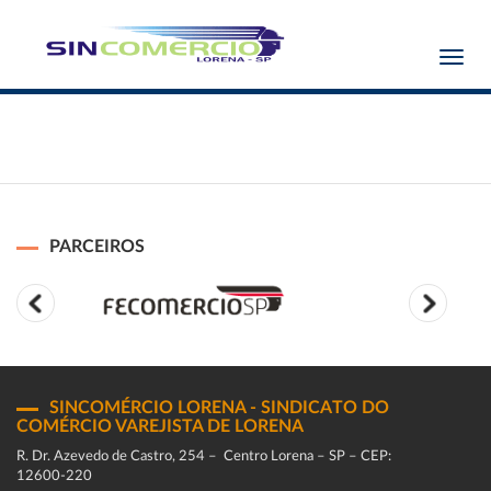
Toggl
navig
PARCEIROS
SINCOMÉRCIO LORENA - SINDICATO DO
COMÉRCIO VAREJISTA DE LORENA
R. Dr. Azevedo de Castro, 254 – Centro Lorena – SP – CEP:
12600-220