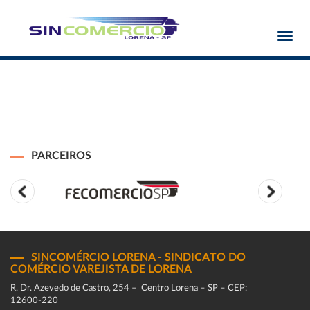
Toggl
navig
PARCEIROS
SINCOMÉRCIO LORENA - SINDICATO DO
COMÉRCIO VAREJISTA DE LORENA
R. Dr. Azevedo de Castro, 254 – Centro Lorena – SP – CEP:
12600-220