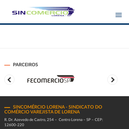
Toggl
navig
PARCEIROS
SINCOMÉRCIO LORENA - SINDICATO DO
COMÉRCIO VAREJISTA DE LORENA
R. Dr. Azevedo de Castro, 254 – Centro Lorena – SP – CEP:
12600-220