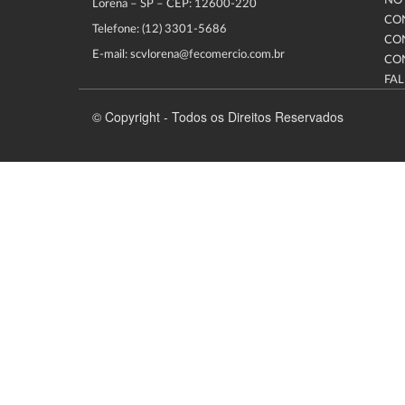
NOT
Lorena – SP – CEP: 12600-220
CO
Telefone: (12) 3301-5686
CO
E-mail: scvlorena@fecomercio.com.br
CO
FA
© Copyright - Todos os Direitos Reservados