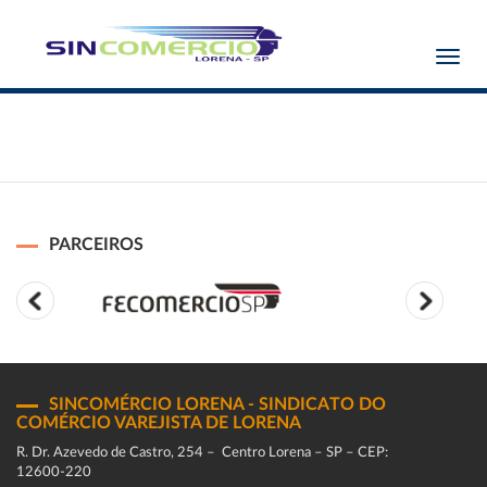
Toggl
navig
PARCEIROS
SINCOMÉRCIO LORENA - SINDICATO DO
COMÉRCIO VAREJISTA DE LORENA
R. Dr. Azevedo de Castro, 254 – Centro Lorena – SP – CEP:
12600-220