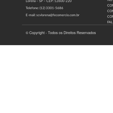
NOT
Lorena – SP – CEP: 12600-220
CO
Telefone: (12) 3301-5686
CO
E-mail: scvlorena@fecomercio.com.br
CO
FA
© Copyright - Todos os Direitos Reservados