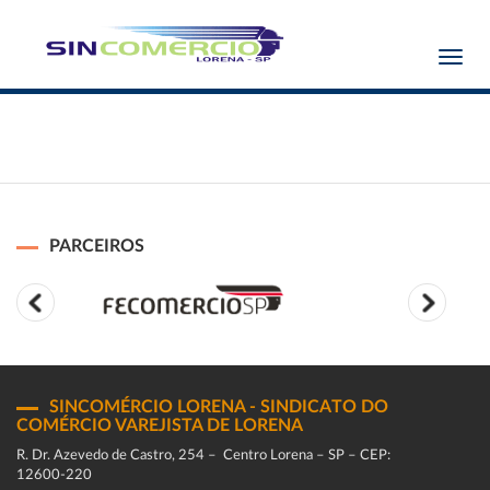
Toggl
navig
PARCEIROS
SINCOMÉRCIO LORENA - SINDICATO DO
COMÉRCIO VAREJISTA DE LORENA
R. Dr. Azevedo de Castro, 254 – Centro Lorena – SP – CEP:
12600-220