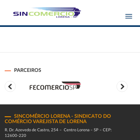
Toggl
navig
PARCEIROS
SINCOMÉRCIO LORENA - SINDICATO DO
COMÉRCIO VAREJISTA DE LORENA
R. Dr. Azevedo de Castro, 254 – Centro Lorena – SP – CEP:
12600-220