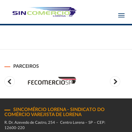
Toggl
navig
PARCEIROS
SINCOMÉRCIO LORENA - SINDICATO DO
COMÉRCIO VAREJISTA DE LORENA
R. Dr. Azevedo de Castro, 254 – Centro Lorena – SP – CEP:
12600-220