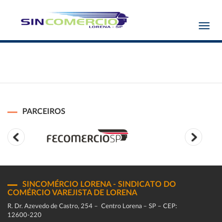
Toggl
navig
PARCEIROS
SINCOMÉRCIO LORENA - SINDICATO DO
COMÉRCIO VAREJISTA DE LORENA
R. Dr. Azevedo de Castro, 254 – Centro Lorena – SP – CEP:
12600-220