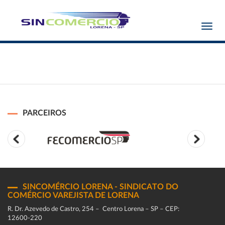
Toggl
navig
PARCEIROS
SINCOMÉRCIO LORENA - SINDICATO DO
COMÉRCIO VAREJISTA DE LORENA
R. Dr. Azevedo de Castro, 254 – Centro Lorena – SP – CEP:
12600-220