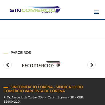
Toggl
navig
PARCEIROS
SINCOMÉRCIO LORENA - SINDICATO DO
COMÉRCIO VAREJISTA DE LORENA
R. Dr. Azevedo de Castro, 254 – Centro Lorena – SP – CEP:
12600-220