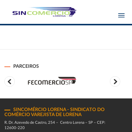
Toggl
navig
PARCEIROS
SINCOMÉRCIO LORENA - SINDICATO DO
COMÉRCIO VAREJISTA DE LORENA
R. Dr. Azevedo de Castro, 254 – Centro Lorena – SP – CEP:
12600-220