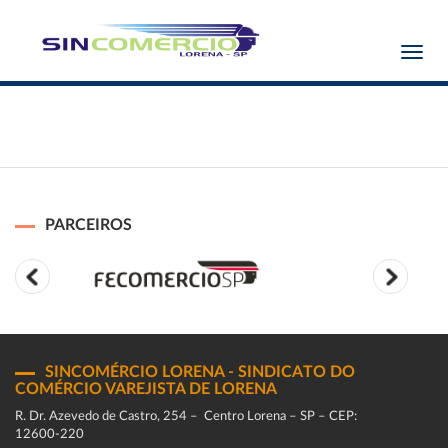
Toggl
navig
PARCEIROS
SINCOMÉRCIO LORENA - SINDICATO DO
COMÉRCIO VAREJISTA DE LORENA
R. Dr. Azevedo de Castro, 254 – Centro Lorena – SP – CEP:
12600-220