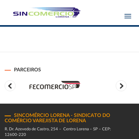
Toggl
navig
PARCEIROS
SINCOMÉRCIO LORENA - SINDICATO DO
COMÉRCIO VAREJISTA DE LORENA
R. Dr. Azevedo de Castro, 254 – Centro Lorena – SP – CEP:
12600-220