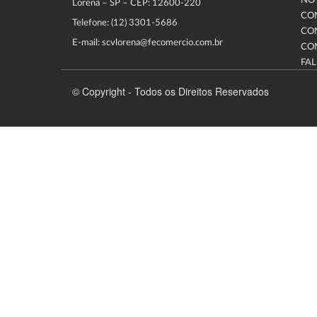
NOT
Lorena – SP – CEP: 12600-220
CO
Telefone: (12) 3301-5686
CO
E-mail: scvlorena@fecomercio.com.br
CO
FA
© Copyright - Todos os Direitos Reservados