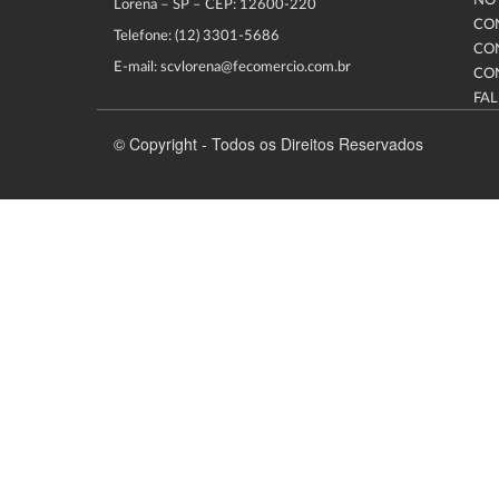
NOT
Lorena – SP – CEP: 12600-220
CO
Telefone: (12) 3301-5686
CO
E-mail: scvlorena@fecomercio.com.br
CO
FA
© Copyright - Todos os Direitos Reservados