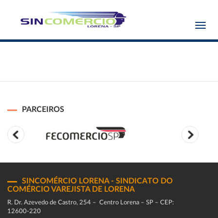
Toggl
navig
PARCEIROS
SINCOMÉRCIO LORENA - SINDICATO DO
COMÉRCIO VAREJISTA DE LORENA
R. Dr. Azevedo de Castro, 254 – Centro Lorena – SP – CEP:
12600-220