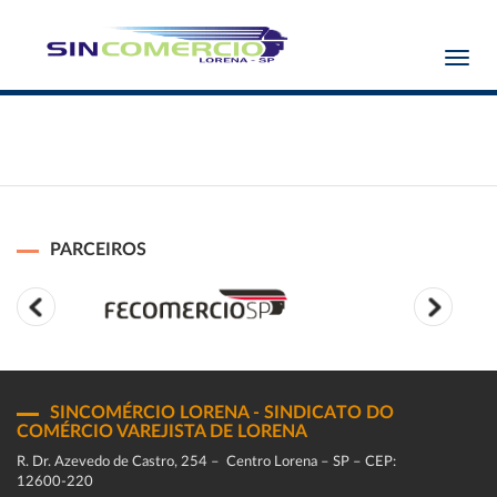
Toggl
navig
PARCEIROS
SINCOMÉRCIO LORENA - SINDICATO DO
COMÉRCIO VAREJISTA DE LORENA
R. Dr. Azevedo de Castro, 254 – Centro Lorena – SP – CEP:
12600-220